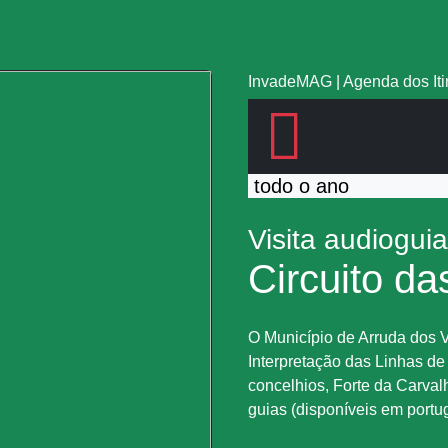
InvadeMAG
|
Agenda dos It
todo o ano
Visita audiogui
Circuito da
O Município de Arruda dos V
Interpretação das Linhas de 
concelhios, Forte da Carval
guias (disponíveis em portug