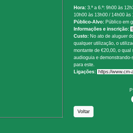
Hora:
3.ª a 6.ª: 9h00 às 12
10h00 às 13h00 / 14h00 às 18
Público-Alvo:
Público em g
Informações e inscrição:
t
Custo:
No ato de aluguer do
qualquer utilização, o utiliz
montante de €20,00, o qual s
audioguia e demonstrando-s
para este.
Ligações:
https://www.cm-a
P
Voltar