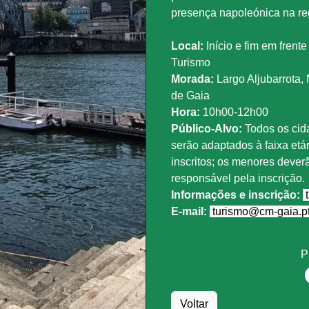
presença napoleónica na re
Local:
Início e fim em frent
Turismo
Morada:
Largo Aljubarrota,
de Gaia
Hora:
10h00-12h00
Público-Alvo:
Todos os cid
serão adaptados à faixa etár
inscritos; os menores deve
responsável pela inscrição.
Informações e inscrição:
t
E-mail:
turismo@cm-gaia.p
P
Voltar