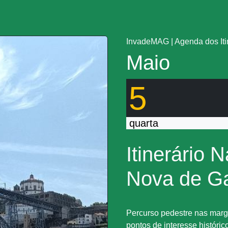
InvadeMAG
|
Agenda dos It
Maio
5
quarta
Itinerário 
Nova de G
Percurso pedestre nas marg
pontos de interesse históric