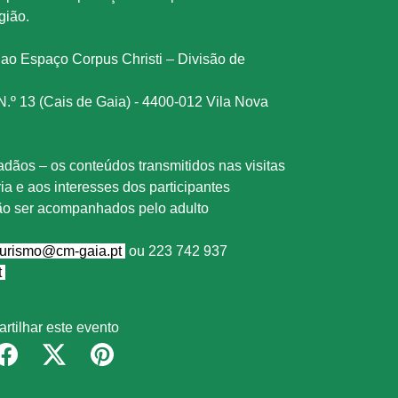
gião.
e ao Espaço Corpus Christi – Divisão de
 N.º 13 (Cais de Gaia) - 4400-012 Vila Nova
adãos – os conteúdos transmitidos nas visitas
ia e aos interesses dos participantes
rão ser acompanhados pelo adulto
urismo@cm-gaia.pt
ou 223 742 937
t
artilhar este evento