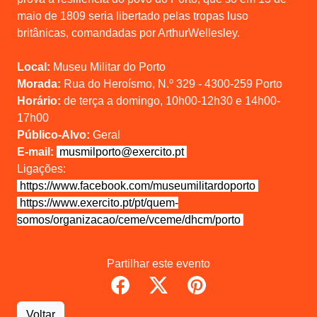
maio de 1809 seria libertado pelas tropas luso
britânicas, comandadas por ArthurWellesley.
Local:
Museu Militar do Porto
Morada:
Rua do Heroísmo, N.º 329 - 4300-259 Porto
Horário:
de terça a domingo, 10h00-12h30 e 14h00-
17h00
Público-Alvo:
Geral
E-mail:
musmilporto@exercito.pt
Ligações:
https://www.facebook.com/museumilitardoporto
https://www.exercito.pt/pt/quem-
somos/organizacao/ceme/vceme/dhcm/porto
Partilhar este evento
Voltar