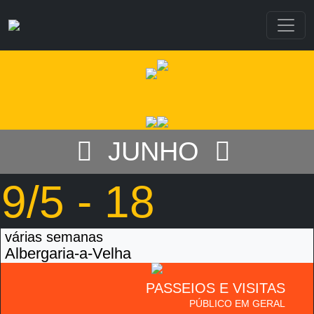
Toggle
JUNHO
9/5 - 18
várias semanas
Albergaria-a-Velha
PASSEIOS E VISITAS
PÚBLICO EM GERAL